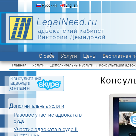
Русский
English
LegalNeed.ru
адвокатский кабинет
Виктории Демидовой
О себе
Услуги
Цены
Бесплатная 
Главная
→
Услуги
→
Дополнительные услуги
→ Консультация адвок
Консул
Дополнительные услуги
Разовое участие адвоката в
суде
Участие адвоката в суде II
инстанции