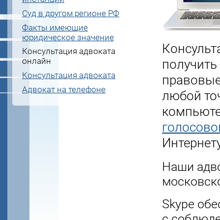
Суд в другом регионе РФ
Факты имеющие
юридическое значение
Консульт
Консультация адвоката
онлайн
получить
Консультация адвоката
правовые
Адвокат на телефоне
любой то
компьюте
голосово
Интернету
Наши адво
московск
Skype об
с соблюде