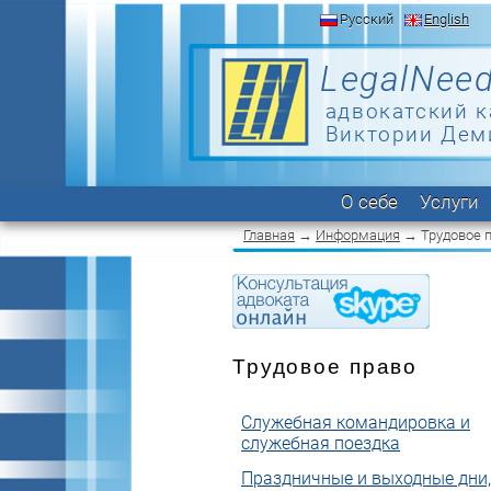
Русский
English
LegalNeed
адвокатский к
Виктории Дем
О себе
Услуги
Главная
→
Информация
→ Трудовое 
Трудовое право
Служебная командировка и
служебная поездка
Праздничные и выходные дни,