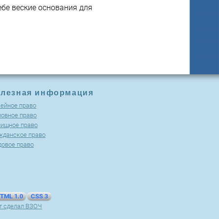
ебе веские основания для
лезная информация
ейное право
ловное право
ищное право
жданское право
довое право
TML 1.0
CSS 3
т сделал ВЗОЧ