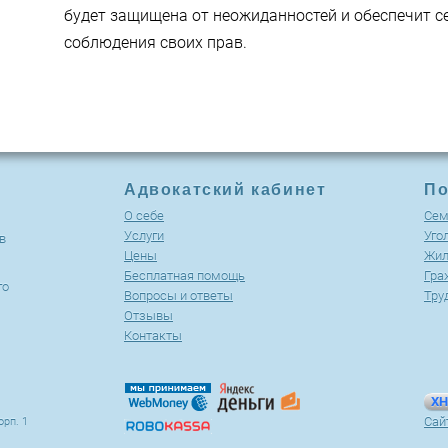
будет защищена от неожиданностей и обеспечит с
соблюдения своих прав.
Адвокатский кабинет
По
О себе
Cем
Услуги
Уго
в
Цены
Жил
Бесплатная помощь
Гра
го
Вопросы и ответы
Тру
Отзывы
Контакты
XH
Сай
орп. 1