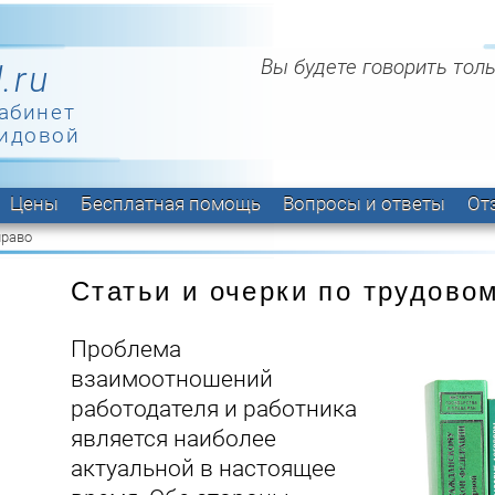
Вы будете говорить толь
.ru
абинет
идовой
Цены
Бесплатная помощь
Вопросы и ответы
От
право
Статьи и очерки по трудово
Проблема
взаимоотношений
работодателя и работника
является наиболее
актуальной в настоящее