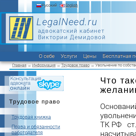
Русский
English
LegalNeed.ru
адвокатский кабинет
Виктории Демидовой
О себе
Услуги
Цены
Бесплатная 
Главная
→
Информация
→
Трудовое право
→ Увольнение по собст
Что та
желани
Трудовое право
Основани
увольнени
Трудовая книжка
ТК РФ ст.
Права и обязанности
насчитыва
работодателя