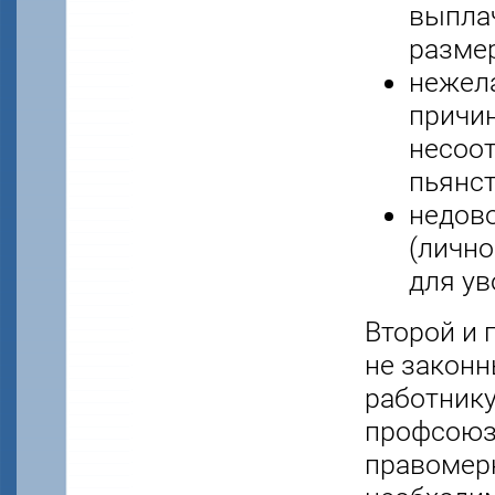
выпла
размер
нежела
причин
несоот
пьянст
недов
(лично
для ув
Второй и 
не законн
работнику
профсоюзн
правомер