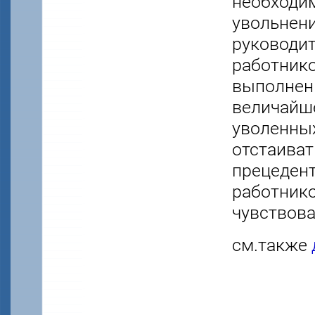
необходим
увольнени
руководит
работнико
выполнени
величайше
уволенных
отстаиват
прецедент
работнико
чувствова
см.также