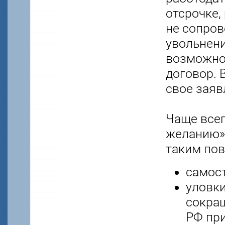
отсрочке,
не сопров
увольнени
возможнос
договор. 
свое заяв
Чаще всег
желанию» 
таким пов
самост
уловки
сокращ
РФ при