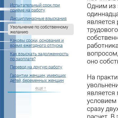
Одним из 
Испытательный срок при
приёме на работу
одиннадц
Дисциплинарные взыскания
является
Увольнение по собственному
трудового
желанию
собствен
Каковы сроки, основания и
работника
время ежегодного отпуска
вопросом,
Как взыскать задолженность
по зарплате?
оно собст
Перевод на другую работу
Гарантии женщин, имеющих
На практи
детей, беременных женщин
увольнени
еще ↑
является 
условием 
сразу дву
расчет. В