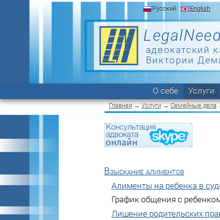
Русский
English
LegalNeed
адвокатский к
Виктории Дем
О себе
Услуги
Главная
→
Услуги
→
Семейные дела
Взыскание алиментов
Алименты на ребенка в суд
График общения с ребенко
Лишение родительских пра