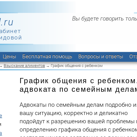
Вы будете говорить толь
.ru
абинет
идовой
Цены
Бесплатная помощь
Вопросы и ответы
От
→
Взыскание алиментов
→ График общения с ребенком
График общения с ребенко
адвоката по семейным дела
Адвокаты по семейным делам подробно и
вашу ситуацию, корректно и деликатно
е
подойдут к разрешению вашей проблемы 
м
определению графика общения с ребенко
в