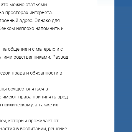
ь это можно статьями
на просторах интернета.
тронный адрес. Однако для
бенком неплохо напомнить и
о на общение и с матерью и с
ругими родственниками. Развод
 свои права и обязанности в
жны осуществляться в
не имеют права причинять вред
и психическому, а также их
елей, который проживает от
участия в воспитании, решение