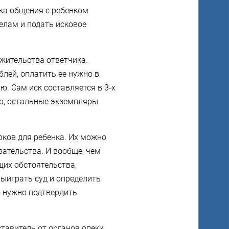
ка общения с ребенком
делам и подать
исковое
 жительства ответчика.
лей, оплатить ее нужно в
. Сам иск составляется в 3-х
ло, остальные экземпляры
рков для ребенка. Их можно
зательства. И вообще, чем
их обстоятельства,
выиграть суд и определить
о нужно подтвердить
ставитель от органов опеки,