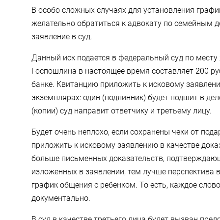
В особо сложных случаях для установления графи
желательно обратиться к адвокату по семейным 
заявление
в суд.
Данный иск подается в федеральный суд по месту
Госпошлина в настоящее время составляет 200 руб
банке. Квитанцию приложить к исковому заявлению
экземплярах: один (подлинник) будет подшит в де
(копии) суд направит ответчику и третьему лицу.
Будет очень неплохо, если сохранены чеки от пода
приложить к исковому заявлению в качестве дока
больше письменных доказательств, подтверждающ
изложенных в заявлении, тем лучше перспектива 
график общения с ребенком. То есть, каждое слов
документально.
В суд в качестве третьего лица будет вызван пред