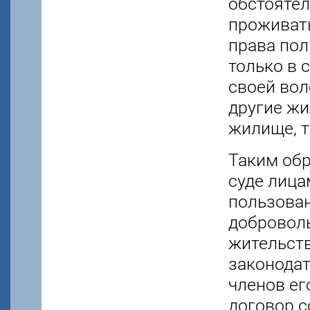
обстоятел
проживать
права по
только в 
своей воле
другие жи
жилище, т
Таким обр
суде лица
пользова
доброволь
жительств
законодат
членов ег
договор 