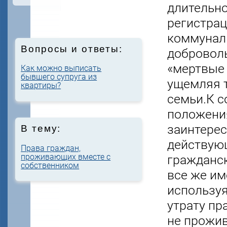
длительно
регистрац
коммуналь
Вопросы и ответы:
добровол
«мертвые
Как можно выписать
бывшего супруга из
ущемляя 
квартиры?
семьи.К с
положения
заинтерес
В тему:
действую
Права граждан,
проживающих вместе с
гражданск
собственником
все же им
использу
утрату п
не прожив