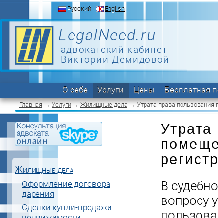
Русский
English
LegalNeed.ru
адвокатский кабинет
Виктории Демидовой
О себе
Услуги
Цены
Бесплатная 
Главная
→
Услуги
→
Жилищные дела
→ Утрата права пользования
Утрата
помеще
регистр
Жилищные дела
В судебн
Оформление договора
дарения
вопросу
Сделки купли-продажи
пользов
недвижимости