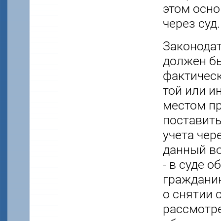
этом осно
через суд.
Законодат
должен бы
фактическ
той или и
местом п
поставить
учета чер
данный во
- в суде 
гражданин
о снятии 
рассмотр