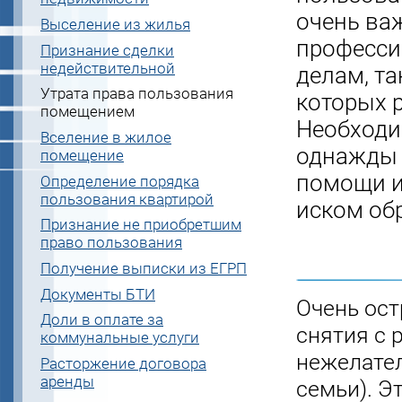
очень ва
Выселение из жилья
професси
Признание сделки
недействительной
делам, та
Утрата права пользования
которых 
помещением
Необходи
Вселение в жилое
однажды 
помещение
помощи и
Определение порядка
пользования квартирой
иском обр
Признание не приобретшим
право пользования
Получение выписки из ЕГРП
Документы БТИ
Очень ост
Доли в оплате за
снятия с 
коммунальные услуги
нежелател
Расторжение договора
аренды
семьи). Э