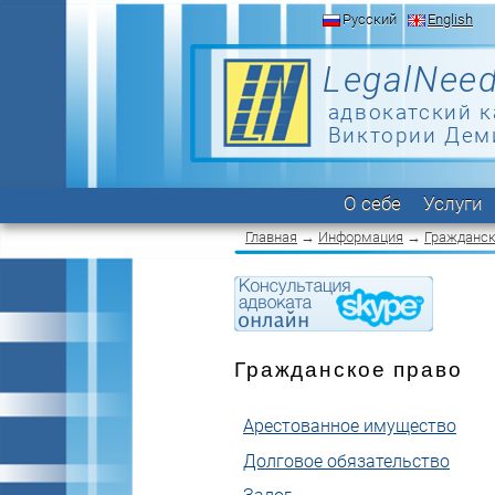
Русский
English
LegalNeed
адвокатский к
Виктории Дем
О себе
Услуги
Главная
→
Информация
→
Гражданск
Гражданское право
Арестованное имущество
Долговое обязательство