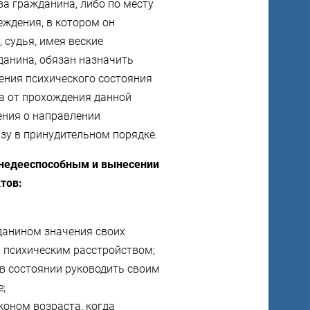
ва гражданина, либо по месту
еждения, в котором он
, судья, имея веские
данина, обязан назначить
ения психического состояния
на от прохождения данной
ения о направлении
зу в принудительном порядке.
 недееспособным и вынесении
тов:
данином значения своих
 психическим расстройством;
 в состоянии руководить своим
;
оном возраста, когда