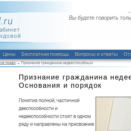
Вы будете говорить толь
.ru
абинет
идовой
Цены
Бесплатная помощь
Вопросы и ответы
От
ое право
→ Признание гражданина недееспособным
Признание гражданина неде
Основания и порядок
Понятия полной, частичной
дееспособности и
недееспособности стоят в одном
ряду и направлены на присвоение