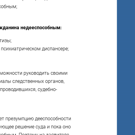
собным;
ажданина недееспособным:
тизы;
 психиатрическом диспансере;
зможности руководить своими
риалы следственных органов,
 проводившихся, судебно-
ет презумпцию дееспособности
вующее решение суда и пока оно
особным. Поэтому на заявителе