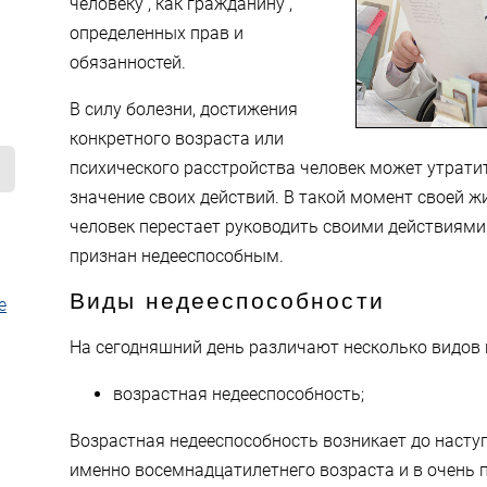
человеку , как гражданину ,
определенных прав и
обязанностей.
В силу болезни, достижения
конкретного возраста или
психического расстройства человек может утрат
значение своих действий. В такой момент своей ж
человек перестает руководить своими действиями
признан недееспособным.
Виды недееспособности
е
На сегодняшний день различают несколько видов 
возрастная недееспособность;
Возрастная недееспособность возникает до насту
именно восемнадцатилетнего возраста и в очень п