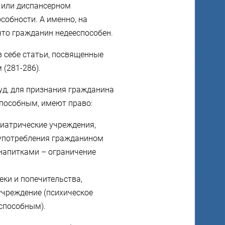
 или диспансерном
собности. А именно, на
что гражданин недееспособен.
 себе статьи, посвященные
(281-286).
суд, для признания гражданина
пособным, имеют право:
хиатрические учреждения,
лоупотребления гражданином
напитками – ограничение
еки и попечительства,
учреждение (психическое
способным).