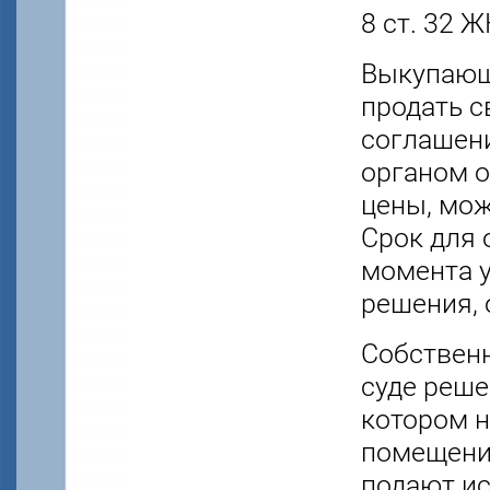
8 ст. 32 Ж
Выкупающи
продать с
соглашен
органом о
цены, може
Срок для 
момента 
решения, 
Собствен
суде реше
котором 
помещение
подают ис