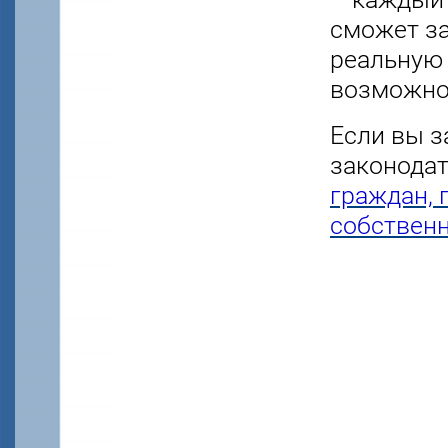
сможет за
реальную 
возможног
Если вы 
законодат
граждан,
собствен