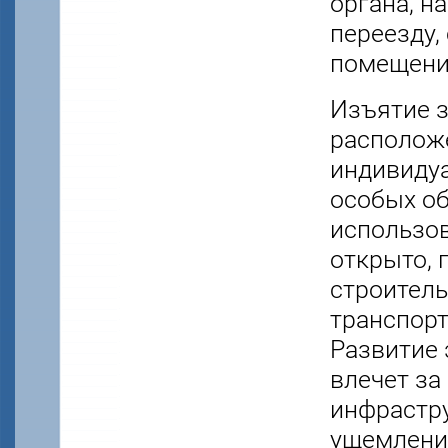
органа, н
переезду,
помещения
Изъятие з
располож
индивидуа
особых об
использо
открыто, 
строитель
транспорт
Развитие 
влечет за
инфрастру
ущемлени