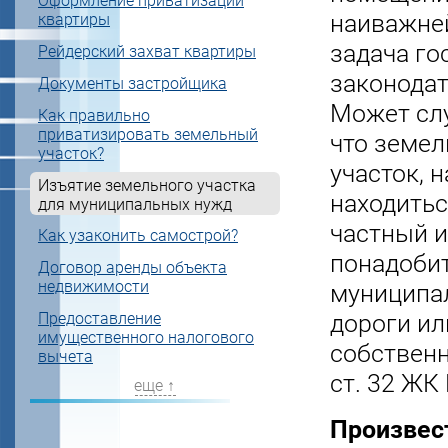
Оформление приватизации
наиважне
квартиры
задача го
Рейдерский захват квартиры
законодат
Документы застройщика
Может слу
Как правильно
приватизировать земельный
что земе
участок?
участок, 
Изъятие земельного участка
находитьс
для муниципальных нужд
частный 
Как узаконить самострой?
понадобит
Договор аренды объекта
недвижимости
муниципал
Предоставление
дороги ил
имущественного налогового
собствен
вычета
ст. 32 ЖК
еще ↑
Произвест