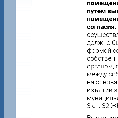
помещени
путем вык
помещени
согласия.
осуществ
должно бы
формой со
собствен
органом, 
между со
на основа
изъятии з
муниципал
3 ст. 32 Ж
Выкуп жи