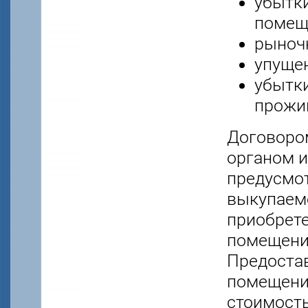
убытк
помещ
рыноч
упуще
убытки
прожи
Договоро
органом 
предусмот
выкупаем
приобрете
помещения
Предостав
помещени
стоимость