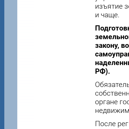
изъятие з
и чаще.
Подготов
земельно
закону, в
самоуправ
наделенны
РФ).
Обязател
собственн
органе го
недвижимо
После рег