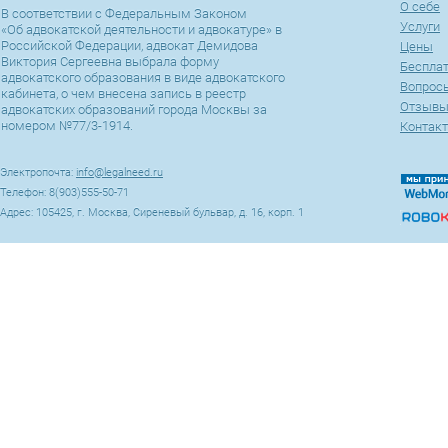
О себе
В соответствии с Федеральным Законом
Услуги
«Об адвокатской деятельности и адвокатуре» в
Российской Федерации, адвокат Демидова
Цены
Виктория Сергеевна выбрала форму
Беспла
адвокатского образования в виде адвокатского
Вопросы
кабинета, о чем внесена запись в реестр
Отзыв
адвокатских образований города Москвы за
номером №77/3-1914.
Контак
Электропочта:
info@legalneed.ru
Телефон: 8(903)555-50-71
Адрес: 105425, г. Москва, Сиреневый бульвар, д. 16, корп. 1