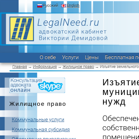
Русский
English
LegalNeed.ru
адвокатский кабинет
Виктории Демидовой
О себе
Услуги
Цены
Бесплатная 
Главная
→
Информация
→
Жилищное право
→ Изъятие земельного 
Изъяти
муници
нужд
Жилищное право
Обеспече
Коммунальные услуги
собствен
Коммунальная субсидия
помещени