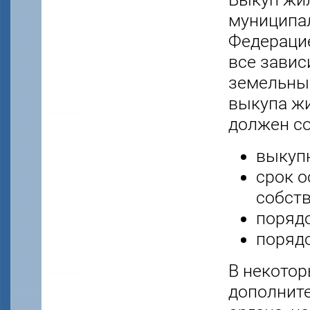
муниципа
Федераци
все завис
земельный
выкупа ж
должен со
выкупн
срок 
собст
порядо
поряд
В некотор
дополнит