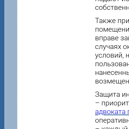
собственн
Также при
помещения
вправе за
случаях о
условий,
пользова
нанесенны
возмещен
Защита и
– приорит
адвоката
оператив
– каждый 