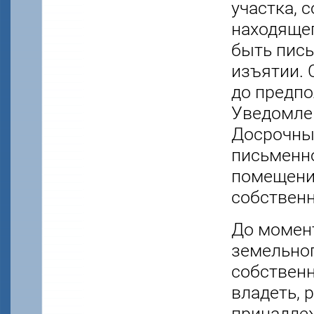
участка, 
находяще
быть пис
изъятии. 
до предпо
Уведомлен
Досрочный
письменн
помещени
собственн
До момент
земельног
собственн
владеть, 
принадлеж