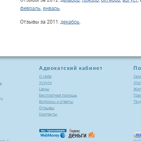
февраль
,
январь
.
Отзывы за 2011:
декабрь
.
Адвокатский кабинет
По
О себе
Cем
Услуги
Уго
в
Цены
Жил
Бесплатная помощь
Гра
го
Вопросы и ответы
Тру
Отзывы
Контакты
XH