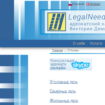
Русский
English
LegalNeed
адвокатский к
Виктории Дем
О себе
Услуги
Главная
→ Отзывы
Уголовные дела
Семейные дела
Жилищные дела