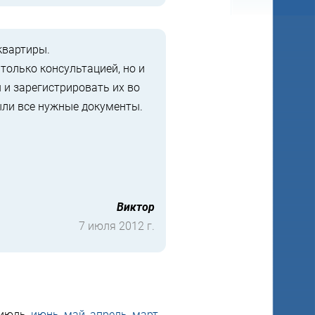
квартиры.
олько консультацией, но и
и зарегистрировать их во
были все нужные документы.
Виктор
7 июля 2012 г.
 июль,
июнь
,
май
,
апрель
,
март
,