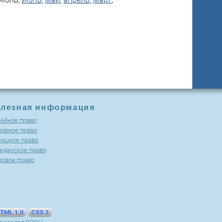
лезная информация
ейное право
ловное право
ищное право
жданское право
довое право
TML 1.0
CSS 3