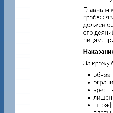
Главным 
грабеж яв
должен ос
его деяни
лицам, пр
Наказание
За кражу 
обязат
ограни
арест 
лишени
штраф 
платы 