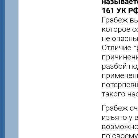
называетс
161 УК РФ
Грабеж вы
которое с
не опасны
Отличие г
причинени
разбой по
применени
потерпевш
такого на
Грабеж сч
изъято у 
возможно
по своему