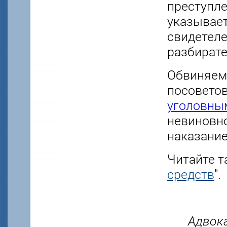
преступле
указывает
свидетеле
разбирате
Обвиняем
посоветов
уголовны
невиновно
наказание
Читайте т
средств
".
Адвок