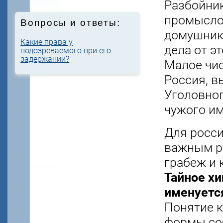
Разбойник
промыслом
Вопросы и ответы:
домушники
Какие права у
дела от э
подозреваемого при его
задержании?
Малое чис
Россия, в
Уголовног
чужого им
Для росси
важным ра
грабеж и 
Тайное х
именуется
Понятие 
формы соб