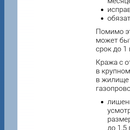
месяце
исправ
обязат
Помимо эт
может бы
срок до 1 
Кража с о
в крупном
в жилище 
газопрово
лишени
усмотр
размер
до 1,5