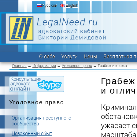
Русский
English
LegalNeed.ru
адвокатский кабинет
Виктории Демидовой
О себе
Услуги
Цены
Бесплатная 
Главная
→
Информация
→
Уголовное право
→ Грабеж и кража
Грабеж
и отли
Уголовное право
Криминал
обстановк
Организация преступного
сообщества
ужасает 
масштаба
Незаконный сбыт