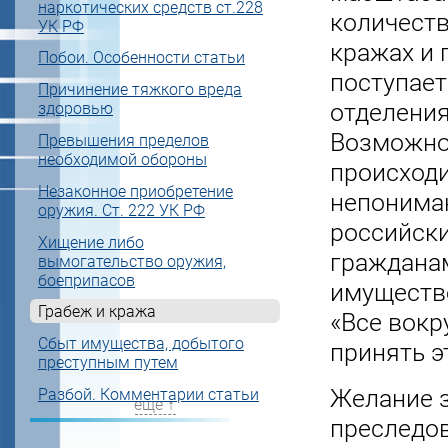
наркотических средств ст.228
количеств
УК РФ
кражах и 
Побои. Особенности статьи
поступает
Причинение тяжкого вреда
отделения
здоровью
Возможно,
Превышения пределов
необходимой обороны
происходи
Незаконное приобретение
непонима
оружия. Ст. 222 УК РФ
российск
Хищение либо
граждана
вымогательство оружия,
боеприпасов
имущество
Грабеж и кража
«Все вокр
Сбыт имущества, добытого
принять э
преступным путем
Желание 
Разбой. Комментарии статьи
еще ↑
преследов