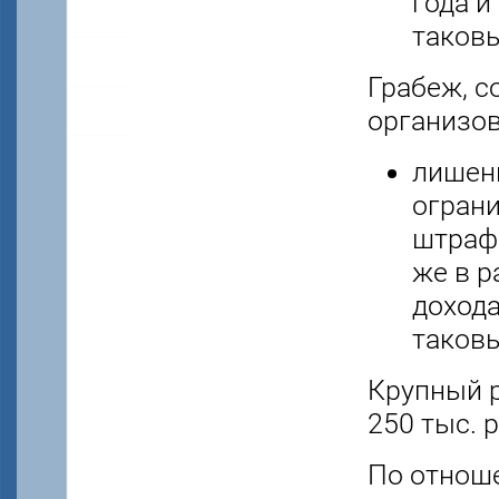
года и
таковы
Грабеж, с
организов
лишени
ограни
штрафо
же в р
дохода
таковы
Крупный р
250 тыс. 
По отнош