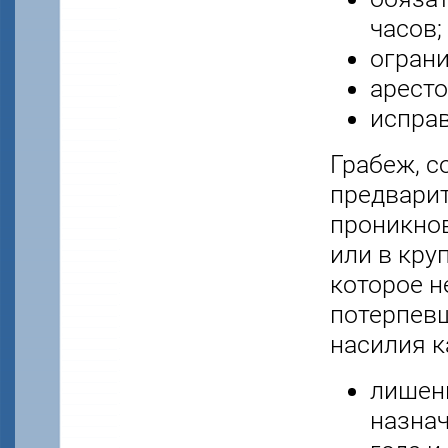
часов;
ограни
аресто
исправ
Грабеж, с
предварит
проникнов
или в кру
которое н
потерпевш
насилия к
лишени
назнач