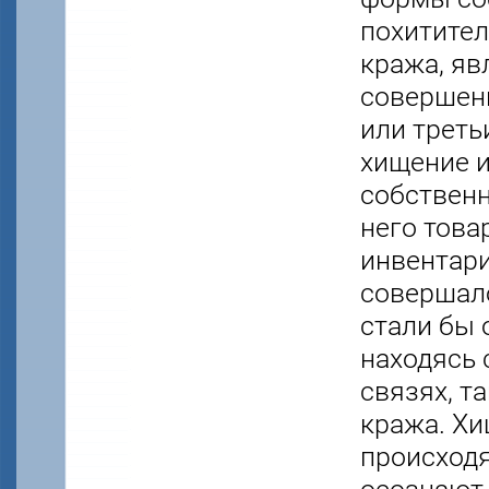
похитител
кража, явл
совершени
или треть
хищение и
собственн
него тов
инвентари
совершало
стали бы 
находясь 
связях, т
кража. Хи
происход