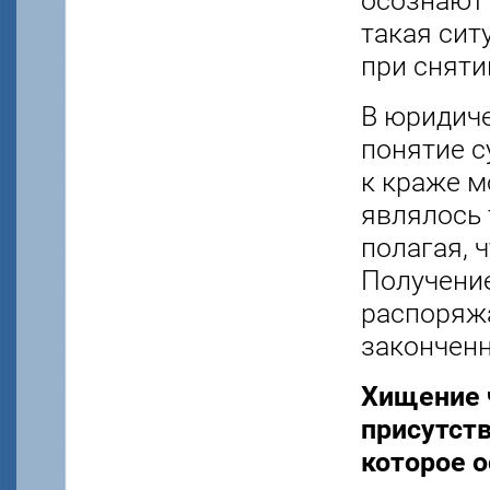
осознают 
такая сит
при сняти
В юридиче
понятие с
к краже м
являлось 
полагая, 
Получени
распоряжа
законченн
Хищение 
присутств
которое о