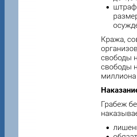
штрафо
размер
осужде
Кража, со
организо
свободы н
свободы н
миллиона 
Наказание
Грабеж бе
наказывае
лишени
обязат