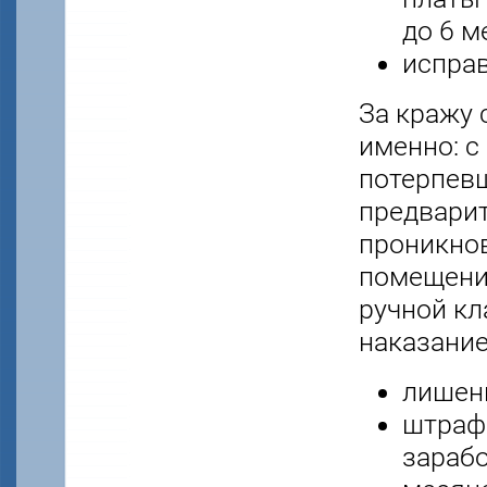
до 6 м
исправ
За кражу 
именно: с
потерпевш
предварит
проникнов
помещение
ручной кл
наказание
лишени
штраф 
зарабо