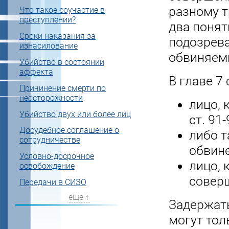
разному т
Что такое соучастие в
преступлении?
два понят
Сроки наказания за
подозрев
изнасилование
обвиняем
Убийство в состоянии
аффекта
В главе 7
Причинение смерти по
неосторожности
лицо, 
Убийство двух или более лиц
ст. 91-
Досудебное соглашение о
либо т
сотрудничестве
обвине
Условно-досрочное
лицо, 
освобождение
совер
Передачи в СИЗО
еще ↑
Задержать
могут тол