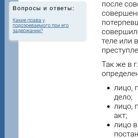
после сов
Вопросы и ответы:
совершени
Какие права у
потерпевш
подозреваемого при его
совершило
задержании?
теле или 
преступле
Так же в 
определен
лицо, 
дело;
лицо, 
акт;
лицо в
постан