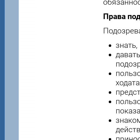
обязаннос
Права по
Подозрев
знать,
давать
подозр
польз
ходата
предст
польз
показа
знако
действ
принос