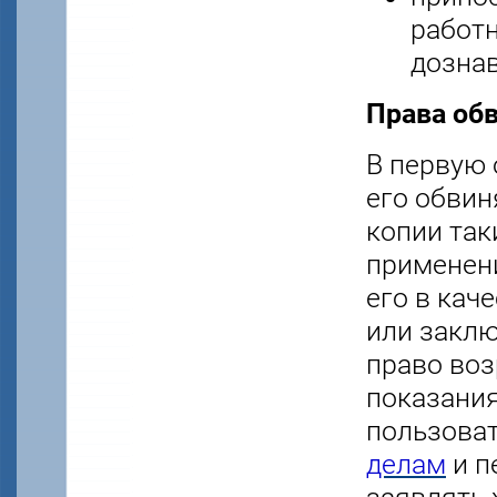
работн
дознав
Права об
В первую 
его обвин
копии так
применени
его в кач
или закл
право воз
показания
пользова
делам
и п