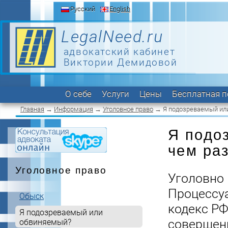
Русский
English
LegalNeed.ru
адвокатский кабинет
Виктории Демидовой
О себе
Услуги
Цены
Бесплатная 
Главная
→
Информация
→
Уголовное право
→ Я подозреваемый ил
Я подо
чем ра
Уголовное право
Уголовно
Процессу
Обыск
кодекс Р
Я подозреваемый или
совершен
обвиняемый?