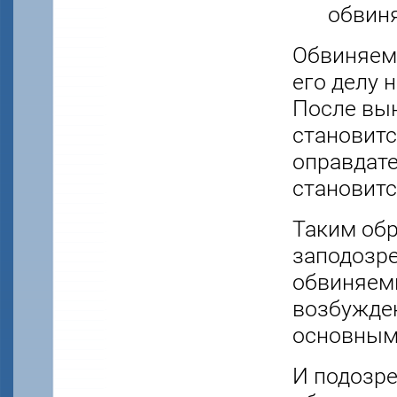
обвин
Обвиняем
его делу 
После вы
становитс
оправдате
становит
Таким обр
заподозре
обвиняемы
возбужден
основным
И подозр