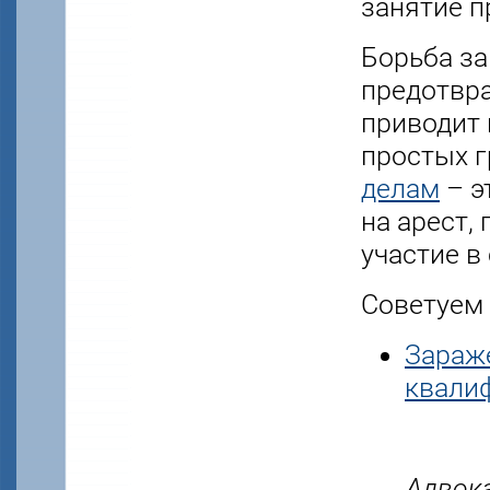
занятие п
Борьба за
предотвр
приводит 
простых 
делам
– э
на арест,
участие в
Советуем 
Зараже
квали
Адвок