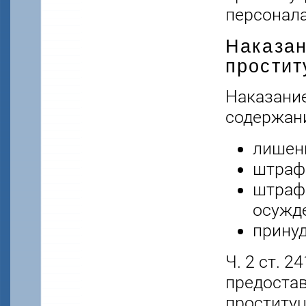
персонала 
Наказан
простит
Наказание
содержание
лишени
штраф 
штраф 
осужде
принуд
Ч. 2 ст. 
предоста
проституц