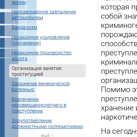
жизни
которая п
Неправомерное завладение
собой зн
автомобилем
криминог
Вандализм
порожда
Незаконное усыновление
способст
(удочерение)
преступле
Незаконное производство
аборта
криминал
Организация занятия
преступле
проституцией
организац
Заражение венерической
Помимо э
болезнью
преступле
Вовлечение
несовершеннолетнего в
хранение 
преступление
наркотиче
Злоупотребление
должностными полномочиями
На сегодн
еще ↑