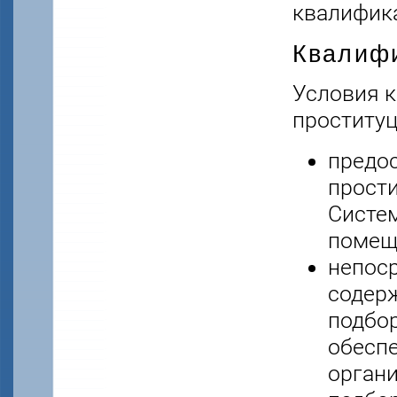
квалифика
Квалиф
Условия 
проституц
предо
прости
Систе
помеще
непоср
содер
подбор
обеспе
органи