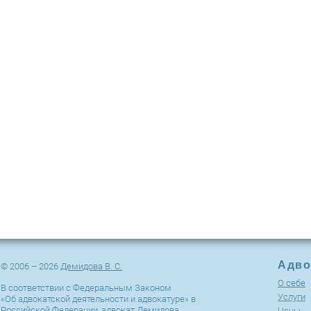
Адво
© 2006 – 2026
Демидова В. С.
О себе
В соответствии с Федеральным Законом
Услуги
«Об адвокатской деятельности и адвокатуре» в
Российской Федерации, адвокат Демидова
Цены