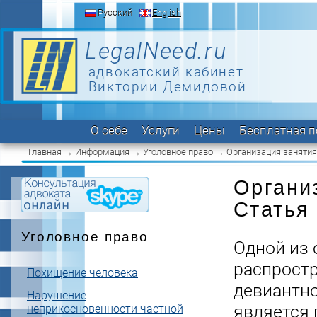
Русский
English
LegalNeed.ru
адвокатский кабинет
Виктории Демидовой
О себе
Услуги
Цены
Бесплатная 
Главная
→
Информация
→
Уголовное право
→ Организация занятия
Органи
Статья
Уголовное право
Одной из
распрост
Похищение человека
девиантно
Нарушение
является 
неприкосновенности частной