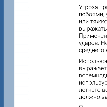
Угроза пр
побоями, 
или тяжко
выражатьс
Применени
ударов. Н
среднего 
Использо
выражаетс
восемнадц
используе
летнего в
должно за