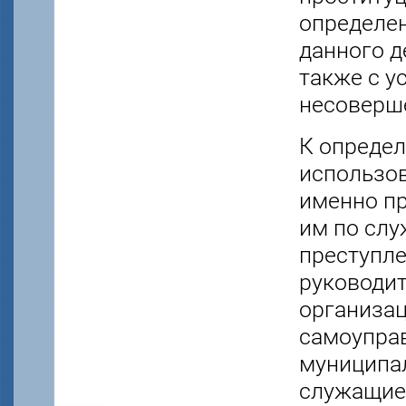
определен
данного д
также с у
несоверш
К определ
использов
именно п
им по слу
преступле
руководи
организац
самоуправ
муниципал
служащие 