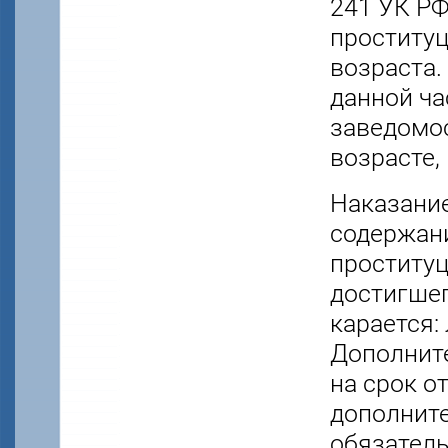
241 УК РФ
проституц
возраста.
данной ча
заведомос
возрасте,
Наказание
содержани
проституц
достигшег
карается:
Дополните
на срок от
дополните
обязател