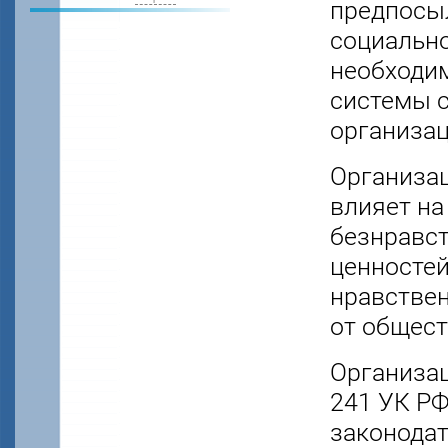
предпосы
социально
необходи
системы с
организац
Организац
влияет на
безнравс
ценносте
нравствен
от общест
Организац
241 УК РФ
законодат