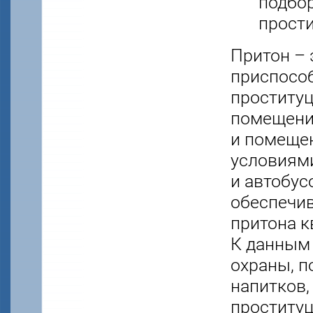
подбо
прости
Притон – 
приспособ
проституц
помещени
и помеще
условиями
и автобус
обеспечи
притона к
К данным 
охраны, п
напитков,
проституц