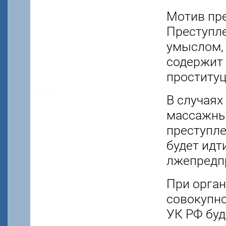
Мотив пре
Преступл
умыслом, 
содержит 
проституц
В случаях
массажны
преступле
будет идт
лжепредпр
При орган
совокупно
УК РФ буд