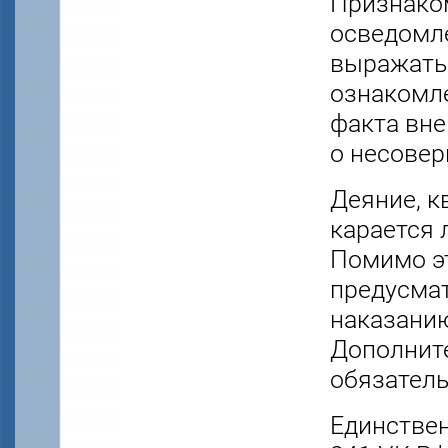
Признаком
осведомле
выражатьс
ознакомле
факта вне
о несове
Деяние, к
карается 
Помимо эт
предусма
наказанию
Дополните
обязател
Единствен