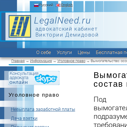
Русский
English
LegalNeed.ru
адвокатский кабинет
Виктории Демидовой
О себе
Услуги
Цены
Бесплатная 
Главная
→
Информация
→
Уголовное право
→ Вымогательство: осо
Вымога
состав
Уголовное право
Под
вымогате
Невыплата заработной платы
подразум
Дача взятки
требовани