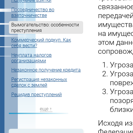
Получение взятки
связанное
Посредничество во
передаче
взяточничестве
имуществ
Вымогательство: особенности
преступления
на имущес
Коммерческий подкуп. Как
этом данн
себя вести?
сопровожд
Неуплата налогов
организациями
Угроз
Незаконное получение кредита
Угроз
Регистрация незаконных
повре
сделок с землей
Угроз
Рецидив преступлений
позоря
близки
еще ↑
Исходя из
Федерации