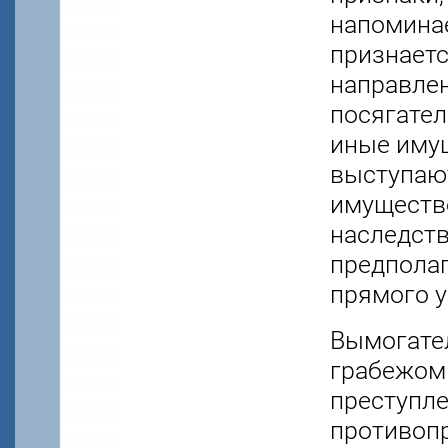
напоминае
признает
направлен
посягател
иные иму
выступаю
имуществе
наследств
предполаг
прямого у
Вымогател
грабежом 
преступл
противоп