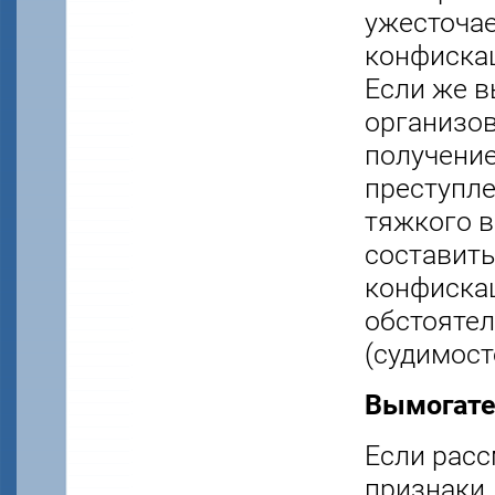
ужесточае
конфискац
Если же 
организов
получение
преступл
тяжкого в
составить
конфискац
обстоятел
(судимост
Вымогате
Если рас
признаки,