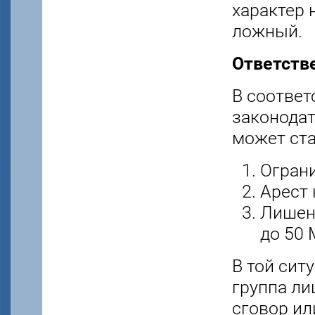
характер 
ложный.
Ответств
В соответ
законодат
может ста
Ограни
Арест 
Лишени
до 50 
В той сит
группа ли
сговор ил