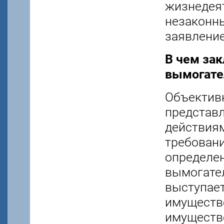
жизнедеят
незаконн
заявление
В чем за
вымогате
Объектив
представ
действия
требовани
определен
вымогател
выступает
имуществ
имуществ