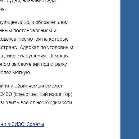
ИО судьи, название суда
ия.
вующее лицо, в обязательном
енным постановлением и
кодекса, несмотря на которые
 стражу. Адвокат по уголовным
пущенные нарушения. Помощь
рном заключении под стражу
более мягкую.
ый или обвиняемый сможет
. СИЗО (следственный изолятор)
избавить вас от необходимости
чи в СИЗО. Советы