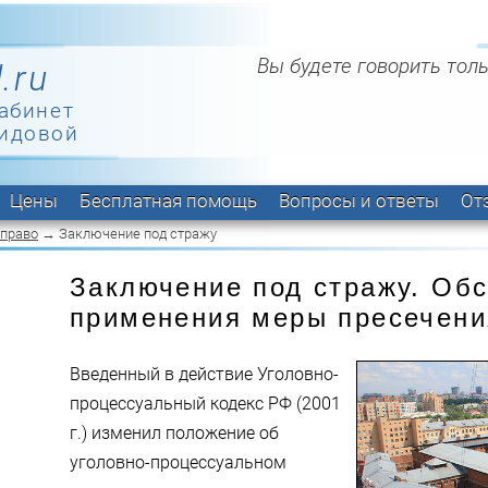
Вы будете говорить толь
.ru
абинет
идовой
Цены
Бесплатная помощь
Вопросы и ответы
От
 право
→ Заключение под стражу
Заключение под стражу. Обс
применения меры пресечени
Введенный в действие Уголовно-
процессуальный кодекc РФ (2001
г.) изменил положение об
уголовно-процессуальном