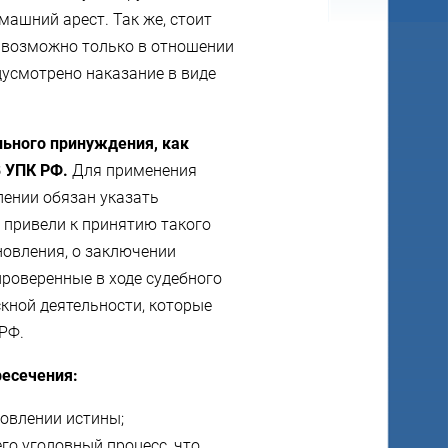
машний арест. Так же, стоит
у возможно только в отношении
дусмотрено наказание в виде
льного принуждения, как
8 УПК РФ.
Для применения
лении обязан указать
 привели к принятию такого
новления, о заключении
проверенные в ходе судебного
кной деятельности, которые
РФ.
есечения:
новлении истины;
о уголовный процесс, что