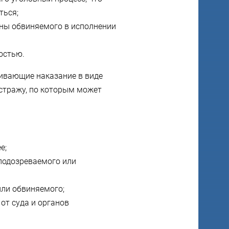
ться;
оны обвиняемого в исполнении
остью.
ивающие наказание в виде
 стражу, по которым может
е;
 подозреваемого или
или обвиняемого;
от суда и органов