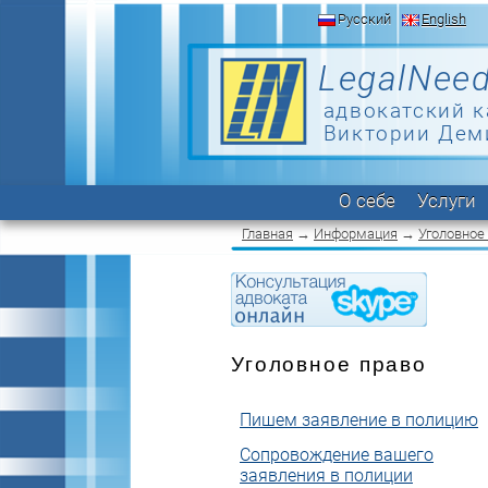
Русский
English
LegalNeed
адвокатский к
Виктории Дем
О себе
Услуги
Главная
→
Информация
→
Уголовное
Уголовное право
Пишем заявление в полицию
Сопровождение вашего
заявления в полиции