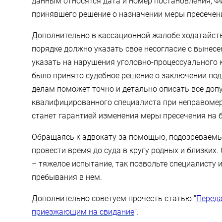
данным относятся дата и номер постановления, Ф
принявшего решение о назначении меры пресечен
Дополнительно в кассационной жалобе ходатайст
порядке должно указать свое несогласие с вынес
указать на нарушения уголовно-процессуального 
было принято судебное решение о заключении под
делам поможет точно и детально описать все до
квалифицированного специалиста при неправоме
станет гарантией изменения меры пресечения на 
Обращаясь к адвокату за помощью, подозреваем
провести время до суда в кругу родных и близких
– тяжелое испытание, так позвольте специалисту 
пребывания в нем.
Дополнительно советуем прочесть статью "
Переда
приезжающим на свидание
".